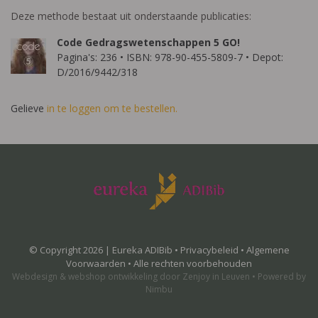
Deze methode bestaat uit onderstaande publicaties:
Code Gedragswetenschappen 5 GO!
Pagina's: 236 • ISBN: 978-90-455-5809-7 • Depot:
D/2016/9442/318
Gelieve
in te loggen om te bestellen.
© Copyright 2026 | Eureka ADIBib •
Privacybeleid
•
Algemene
Voorwaarden
• Alle rechten voorbehouden
Webdesign
&
webshop ontwikkeling
door
Zenjoy in Leuven
•
Powered by
Nimbu