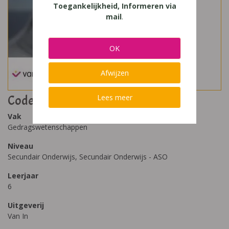
Toegankelijkheid, Informeren via
mail
.
OK
Afwijzen
Code Gedragswetenschappen GO! 6
Lees meer
Vak
Gedragswetenschappen
Niveau
Secundair Onderwijs, Secundair Onderwijs - ASO
Leerjaar
6
Uitgeverij
Van In