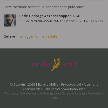
Deze methode bestaat uit onderstaande publicaties:
Code Gedragswetenschappen 6 GO!
• ISBN: 978-90-455-6194-3 • Depot: D/2017/9442/254
Gelieve
in te loggen om te bestellen.
© Copyright 2026 | Eureka ADIBib •
Privacybeleid
•
Algemene
Voorwaarden
• Alle rechten voorbehouden
Webdesign
&
webshop ontwikkeling
door
Zenjoy in Leuven
•
Powered by
Nimbu