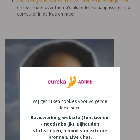
Lees het gratis e-boek 'Eureka: leren en leven in je talent'
en lees meer over thema's als redelijke aanpassingen, de
computer in de klas en meer
Wij gebruiken cookies voor volgende
doeleinden:
Basiswerking website (functioneel
- noodzakelijk), Bijhouden
statistieken, Inhoud van externe
bronnen, Live Chat,