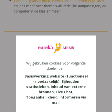
Lees het gratis e-boek 'Eureka: leren en leven in je talent'
en lees meer over thema's als redelijke aanpassingen, de
computer in de klas en meer
Wij gebruiken cookies voor volgende
doeleinden:
Basiswerking website (functioneel
- noodzakelijk), Bijhouden
statistieken, Inhoud van externe
bronnen, Live Chat,
Toegankelijkheid, Informeren via
mail
.