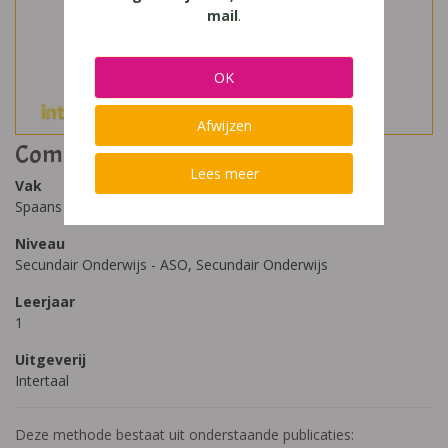
mail
.
OK
Afwijzen
Compañeros 1
Lees meer
Vak
Spaans
Niveau
Secundair Onderwijs - ASO, Secundair Onderwijs
Leerjaar
1
Uitgeverij
Intertaal
Deze methode bestaat uit onderstaande publicaties: