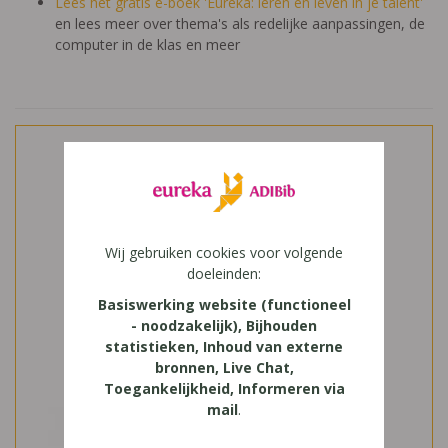
Lees het gratis e-boek 'Eureka: leren en leven in je talent'
en lees meer over thema's als redelijke aanpassingen, de
computer in de klas en meer
Wij gebruiken cookies voor volgende
doeleinden:
Basiswerking website (functioneel
- noodzakelijk), Bijhouden
statistieken, Inhoud van externe
bronnen, Live Chat,
Toegankelijkheid, Informeren via
mail
.