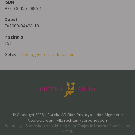
ISBN
978-90-455-2886-1
Depot
D/2009/9442/110
Pagina's
151
Gelieve
in te loggen om te bestellen.
© Copyright 2026 | Eureka ADIBib •
Privacybeleid
•
Algemene
Voorwaarden
• Alle rechten voorbehouden
Webdesign
&
webshop ontwikkeling
door
Zenjoy in Leuven
•
Powered by
Nimbu