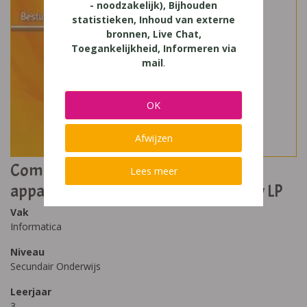
- noodzakelijk), Bijhouden
statistieken, Inhoud van externe
bronnen, Live Chat,
Toegankelijkheid, Informeren via
mail
.
OK
Afwijzen
Computerwijs besturingssysteem,
Lees meer
apparatuur en internet Win XP nieuw LP
Vak
Informatica
Niveau
Secundair Onderwijs
Leerjaar
3