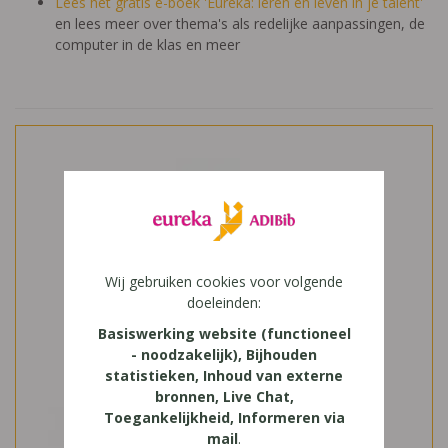
Lees het gratis e-boek 'Eureka: leren en leven in je talent'
en lees meer over thema's als redelijke aanpassingen, de
computer in de klas en meer
Wij gebruiken cookies voor volgende
doeleinden:
Basiswerking website (functioneel
- noodzakelijk), Bijhouden
statistieken, Inhoud van externe
bronnen, Live Chat,
Toegankelijkheid, Informeren via
mail
.