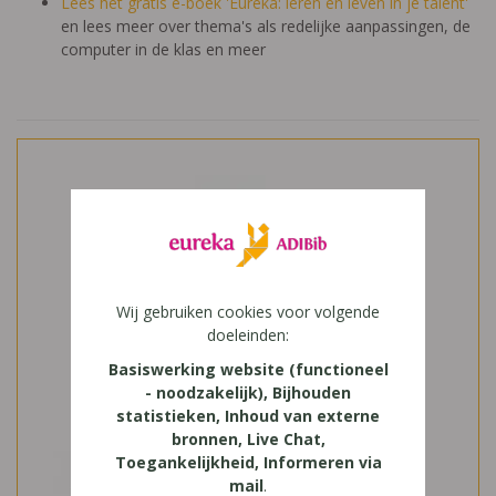
Lees het gratis e-boek 'Eureka: leren en leven in je talent'
en lees meer over thema's als redelijke aanpassingen, de
computer in de klas en meer
Wij gebruiken cookies voor volgende
doeleinden:
Basiswerking website (functioneel
- noodzakelijk), Bijhouden
statistieken, Inhoud van externe
bronnen, Live Chat,
Toegankelijkheid, Informeren via
mail
.