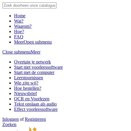
Home
Wat?
Waarom?
Hoe?
FAQ
Meer
Open submenu
Close submenu
Meer
Overtuig je netwerk
Start met voorleessoftware
Start met de computer
Leerstoornissen
Wie zijn wij?
Hoe bestellen?
Nieuwsbrief
OCR en Voorlezen
Tekst opslaan als audio
Effect voorleessoftware
Inloggen
of
Registreren
Zoeken