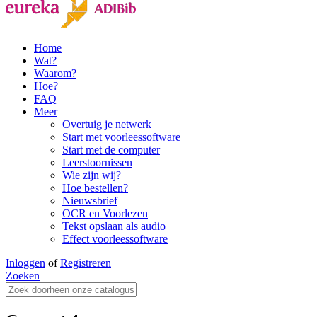
Home
Wat?
Waarom?
Hoe?
FAQ
Meer
Overtuig je netwerk
Start met voorleessoftware
Start met de computer
Leerstoornissen
Wie zijn wij?
Hoe bestellen?
Nieuwsbrief
OCR en Voorlezen
Tekst opslaan als audio
Effect voorleessoftware
Inloggen
of
Registreren
Zoeken