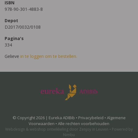
ISBN
978-90-301-4883-8
Depot
D2017/0032/0108
Pagina's
334
Gelieve
in te loggen om te bestellen.
© Copyright 2026 | Eureka ADIBib •
Privacybeleid
•
Algemene
Voorwaarden
• Alle rechten voorbehouden
Webdesign
&
webshop ontwikkeling
door
Zenjoy in Leuven
•
Powered by
Nimbu