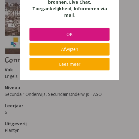
bronnen, Live Chat,
Toegankelijkheid, Informeren via
mail
.
OK
Afwijzen
Connect 5 Leerwerkboek 6 ASO
Lees meer
Vak
Engels
Niveau
Secundair Onderwijs, Secundair Onderwijs - ASO
Leerjaar
6
Uitgeverij
Plantyn