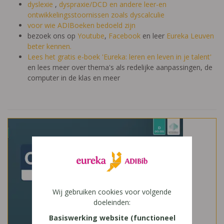
dyslexie
,
dyspraxie/DCD
en andere leer-en
ontwikkelingsstoornissen zoals dyscalculie
voor wie ADIBoeken bedoeld zijn
bezoek ons op
Youtube
,
Facebook
en leer
Eureka Leuven
beter kennen.
Lees het gratis e-boek 'Eureka: leren en leven in je talent'
en lees meer over thema's als redelijke aanpassingen, de
computer in de klas en meer
Wij gebruiken cookies voor volgende
doeleinden:
Basiswerking website (functioneel