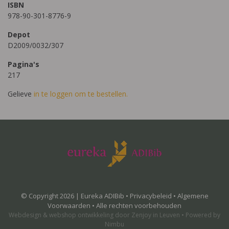
ISBN
978-90-301-8776-9
Depot
D2009/0032/307
Pagina's
217
Gelieve
in te loggen om te bestellen.
© Copyright 2026 | Eureka ADIBib •
Privacybeleid
•
Algemene
Voorwaarden
• Alle rechten voorbehouden
Webdesign
&
webshop ontwikkeling
door
Zenjoy in Leuven
•
Powered by
Nimbu