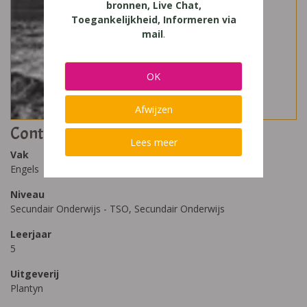
bronnen, Live Chat,
Toegankelijkheid, Informeren via
mail
.
OK
Afwijzen
Contact 5T workbook
Lees meer
Vak
Engels
Niveau
Secundair Onderwijs - TSO, Secundair Onderwijs
Leerjaar
5
Uitgeverij
Plantyn