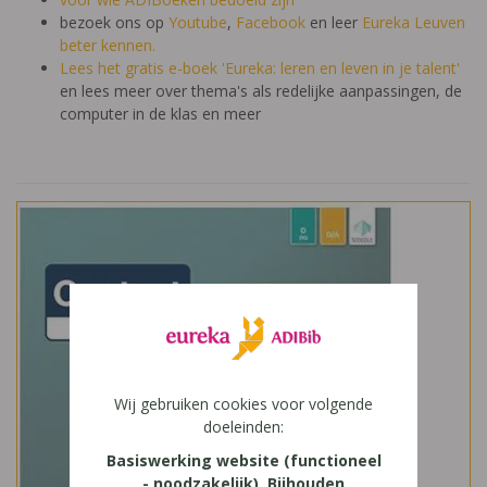
bezoek ons op
Youtube
,
Facebook
en leer
Eureka Leuven
beter kennen.
Lees het gratis e-boek 'Eureka: leren en leven in je talent'
en lees meer over thema's als redelijke aanpassingen, de
computer in de klas en meer
Wij gebruiken cookies voor volgende
doeleinden:
Basiswerking website (functioneel
- noodzakelijk), Bijhouden