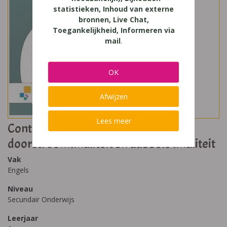
statistieken, Inhoud van externe
bronnen, Live Chat,
Toegankelijkheid, Informeren via
mail
.
OK
Afwijzen
Lees meer
Contact 6 - Domeingebonden
doorstroomfinaliteit en dubbele finaliteit
Vak
Engels
Niveau
Secundair Onderwijs
Leerjaar