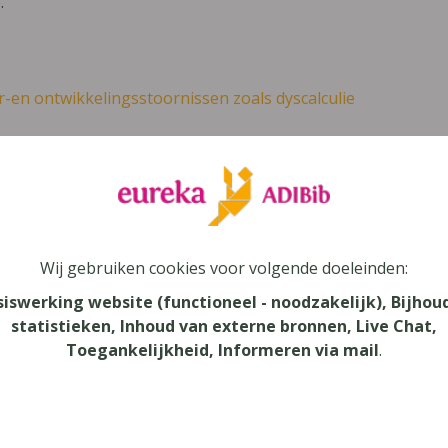
.
r-en ontwikkelingsstoornissen zoals dyscalculie
leer
Eureka Leuven beter kennen.
 leven in je talent'
en lees meer over thema's als redelijke 
Wij gebruiken cookies voor volgende doeleinden:
tact 5 Domeinoverschrijdende en domei
siswerking website (functioneel - noodzakelijk), Bijhou
rstroomfinaliteit (richting Taal- en Co
statistieken, Inhoud van externe bronnen, Live Chat,
Toegankelijkheid, Informeren via mail
.
2023)
s