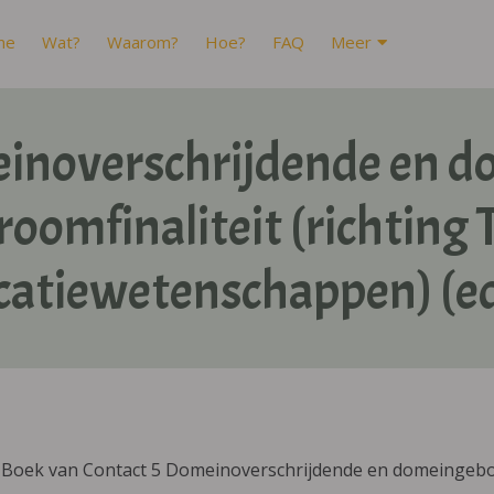
me
Wat?
Waarom?
Hoe?
FAQ
Meer
einoverschrijdende en 
oomfinaliteit (richting 
tiewetenschappen) (ed.
IBoek van Contact 5 Domeinoverschrijdende en domeingebond