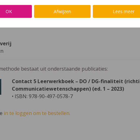
au
ngewoon Secundair Onderwijs
OK
Afwijzen
Lees meer
aar
verij
yn
methode bestaat uit onderstaande publicaties:
Contact 5 Leerwerkboek – DO / DG-finaliteit (richt
Communicatiewetenschappen) (ed. 1 – 2023)
• ISBN: 978-90-497-0578-7
ve
in te loggen om te bestellen.