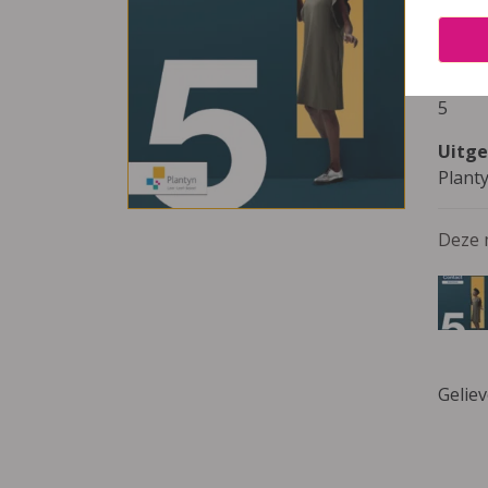
Nive
Buite
Leerj
5
Uitge
Plant
Deze 
Gelie