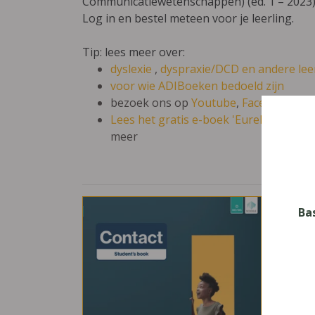
Communicatiewetenschappen) (ed. 1 – 2023)
Log in en bestel meteen voor je leerling.
Tip: lees meer over:
dyslexie
,
dyspraxie/DCD
en andere lee
voor wie ADIBoeken bedoeld zijn
bezoek ons op
Youtube
,
Facebook
en 
Lees het gratis e-boek 'Eureka: leren en
meer
Con
Ba
doo
1 – 
Vak
Engel