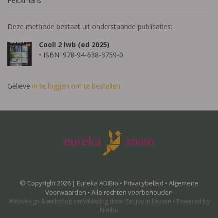
Pelckmans
Deze methode bestaat uit onderstaande publicaties:
Cool! 2 lwb (ed 2025)
• ISBN: 978-94-638-3759-0
Gelieve
in te loggen om te bestellen.
© Copyright 2026 | Eureka ADIBib •
Privacybeleid
•
Algemene
Voorwaarden
• Alle rechten voorbehouden
Webdesign
&
webshop ontwikkeling
door
Zenjoy in Leuven
•
Powered by
Nimbu