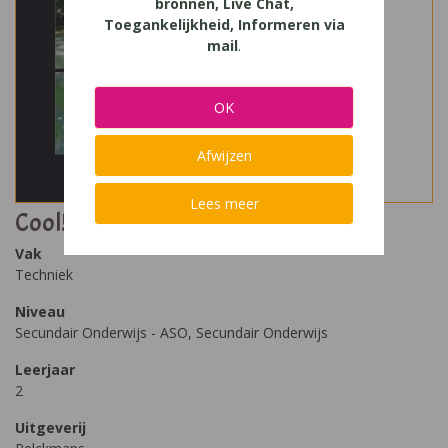
bronnen, Live Chat,
Toegankelijkheid, Informeren via
mail
.
OK
Afwijzen
Lees meer
Cool! 2 (2025)
Vak
Techniek
Niveau
Secundair Onderwijs - ASO, Secundair Onderwijs
Leerjaar
2
Uitgeverij