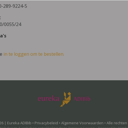
0-289-9224-5
t
0/0055/24
a's
ve
in te loggen om te bestellen.
26 | Eureka ADIBib •
Privacybeleid
•
Algemene Voorwaarden
• Alle rechte