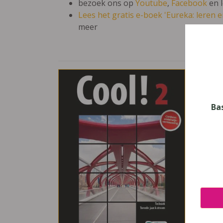
bezoek ons op
Youtube
,
Facebook
en 
Lees het gratis e-boek 'Eureka: leren en
meer
Cool
Vak
Techn
Ba
Nive
Secun
Leerj
2
Uitge
Pelck
ISBN