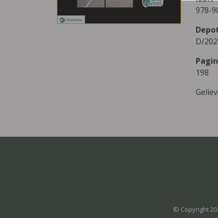
978-9
Depo
D/202
Pagin
198
Gelie
© Copyright 20