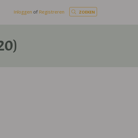
Inloggen
of
Registreren
ZOEKEN
20)