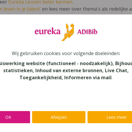
leer
Eureka Leuven beter kennen.
 leven in je talent'
en lees meer over thema's als redelijke 
! 2 - Leerwerkboek (2020)
Wij gebruiken cookies voor volgende doeleinden:
iek
siswerking website (functioneel - noodzakelijk), Bijhou
statistieken, Inhoud van externe bronnen, Live Chat,
au
Toegankelijkheid, Informeren via mail
.
dair Onderwijs - TSO, Secundair Onderwijs
aar
verij
OK
Afwijzen
Lees meer
mans