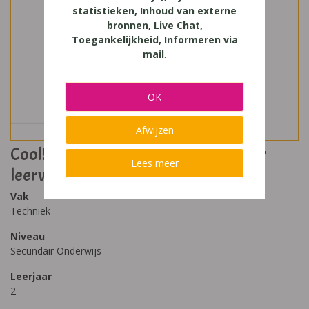
statistieken, Inhoud van externe
bronnen, Live Chat,
Toegankelijkheid, Informeren via
mail
.
OK
Afwijzen
Cool! 2 techniek voor het tweede jaar
Lees meer
leerwerkboek (2012)
Vak
Techniek
Niveau
Secundair Onderwijs
Leerjaar
2