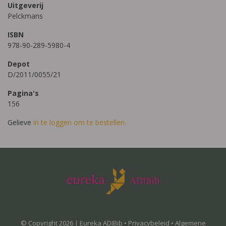
Uitgeverij
Pelckmans
ISBN
978-90-289-5980-4
Depot
D/2011/0055/21
Pagina's
156
Gelieve
in te loggen om te bestellen.
© Copyright 2026 | Eureka ADIBib •
Privacybeleid
•
Algemene