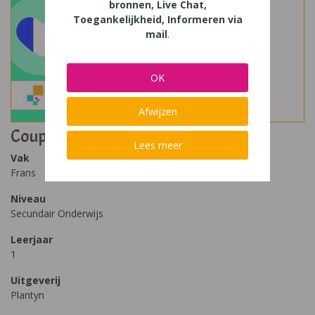
bronnen, Live Chat,
Toegankelijkheid, Informeren via
mail
.
OK
Afwijzen
Coup de Coeur 1
Lees meer
Vak
Frans
Niveau
Secundair Onderwijs
Leerjaar
1
Uitgeverij
Plantyn