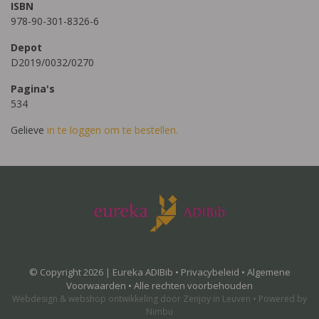
ISBN
978-90-301-8326-6
Depot
D2019/0032/0270
Pagina's
534
Gelieve
in te loggen om te bestellen.
© Copyright 2026 | Eureka ADIBib •
Privacybeleid
•
Algemene
Voorwaarden
• Alle rechten voorbehouden
Webdesign
&
webshop ontwikkeling
door
Zenjoy in Leuven
•
Powered by
Nimbu