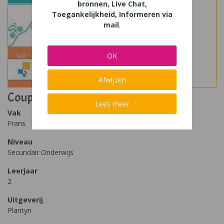
bronnen, Live Chat,
Toegankelijkheid, Informeren via
mail
.
OK
Afwijzen
Coup De Coeur 2
Lees meer
Vak
Frans
Niveau
Secundair Onderwijs
Leerjaar
2
Uitgeverij
Plantyn