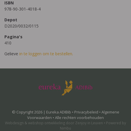
ISBN
978-90-301-4018-4
Depot
D2020/0032/0115
Pagina's
410
Gelieve
in te loggen om te bestellen.
© Copyright 2026 | Eureka ADIBib •
Privacybeleid
•
Algemene
Voorwaarden
• Alle rechten voorbehouden
Webdesign
&
webshop ontwikkeling
door
Zenjoy in Leuven
•
Powered by
Nimbu