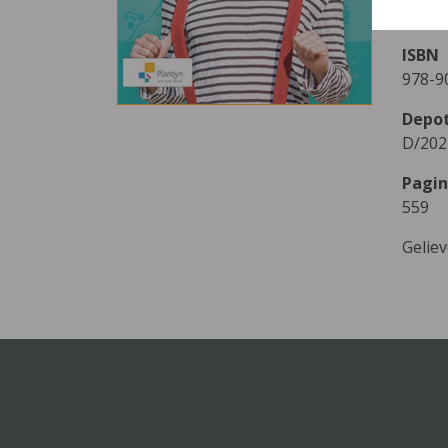
Plant
ISBN
978-9
Depo
D/202
Pagin
559
Gelie