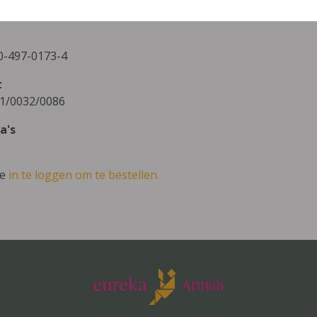
yn
0-497-0173-4
t
1/0032/0086
a's
ve
in te loggen om te bestellen.