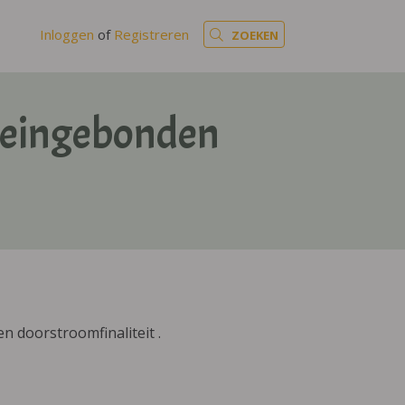
Inloggen
of
Registreren
ZOEKEN
meingebonden
 doorstroomfinaliteit .