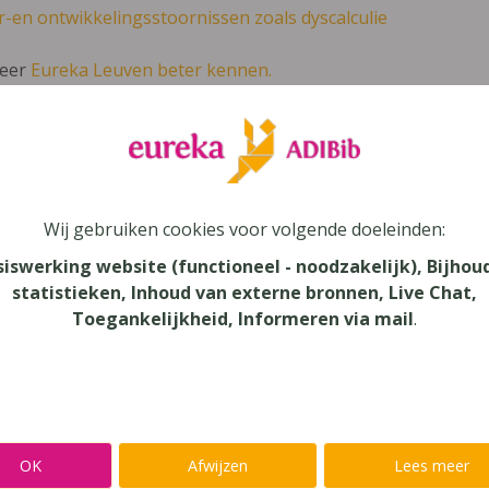
r-en ontwikkelingsstoornissen zoals dyscalculie
leer
Eureka Leuven beter kennen.
 leven in je talent'
en lees meer over thema's als redelijke 
p de Coeur 3 Leerwerkboek - Domeingebo
Wij gebruiken cookies voor volgende doeleinden:
siswerking website (functioneel - noodzakelijk), Bijhou
statistieken, Inhoud van externe bronnen, Live Chat,
Toegankelijkheid, Informeren via mail
.
au
dair Onderwijs - ASO, Secundair Onderwijs
aar
OK
Afwijzen
Lees meer
verij