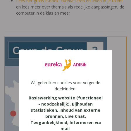
Lees het gratis e-boek 'Eureka: leren en leven in je talent'
en lees meer over thema's als redelijke aanpassingen, de
computer in de klas en meer
Wij gebruiken cookies voor volgende
doeleinden:
Basiswerking website (functioneel
- noodzakelijk), Bijhouden
statistieken, Inhoud van externe
bronnen, Live Chat,
Toegankelijkheid, Informeren via
mail
.