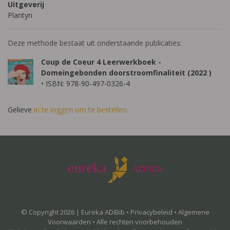
Uitgeverij
Plantyn
Deze methode bestaat uit onderstaande publicaties:
Coup de Coeur 4 Leerwerkboek -
Domeingebonden doorstroomfinaliteit (2022 )
• ISBN: 978-90-497-0326-4
Gelieve
in te loggen om te bestellen.
© Copyright 2026 | Eureka ADIBib •
Privacybeleid
•
Algemene
Voorwaarden
• Alle rechten voorbehouden