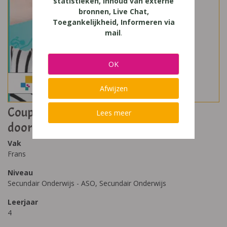
statistieken, Inhoud van externe
bronnen, Live Chat,
Toegankelijkheid, Informeren via
mail
.
OK
Afwijzen
Coup de Coeur 4 Domeingebonden
Lees meer
doorstroomfinaliteit (2022)
Vak
Frans
Niveau
Secundair Onderwijs - ASO, Secundair Onderwijs
Leerjaar
4