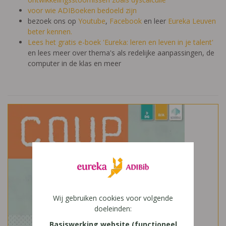
voor wie ADIBoeken bedoeld zijn
bezoek ons op
Youtube
,
Facebook
en leer
Eureka Leuven
beter kennen.
Lees het gratis e-boek 'Eureka: leren en leven in je talent'
en lees meer over thema's als redelijke aanpassingen, de
computer in de klas en meer
Wij gebruiken cookies voor volgende
doeleinden:
Basiswerking website (functioneel