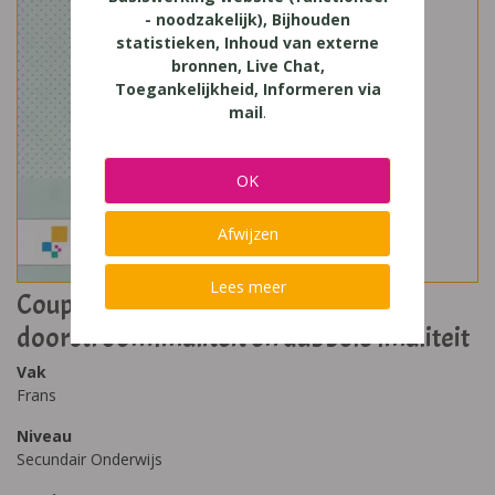
- noodzakelijk), Bijhouden
statistieken, Inhoud van externe
bronnen, Live Chat,
Toegankelijkheid, Informeren via
mail
.
OK
Afwijzen
Lees meer
Coup de Coeur 6 Domeingebonden
doorstroomfinaliteit en dubbele finaliteit
Vak
Frans
Niveau
Secundair Onderwijs