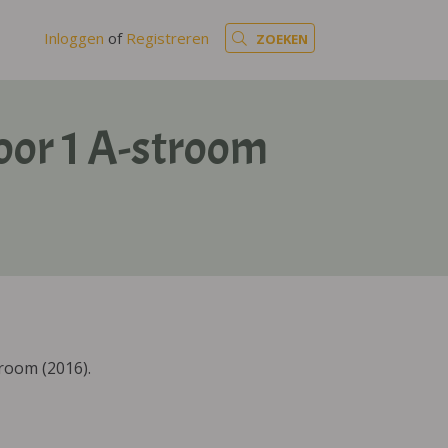
Inloggen
of
Registreren
ZOEKEN
oor 1 A-stroom
room (2016).