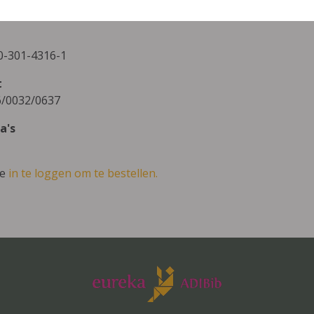
yn
0-301-4316-1
t
/0032/0637
a's
ve
in te loggen om te bestellen.