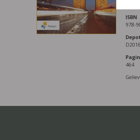
Plant
ISBN
978-9
Depo
D2016
Pagin
464
Gelie