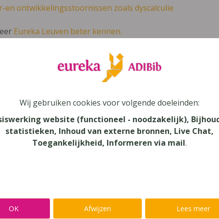
r-en ontwikkelingsstoornissen zoals dyscalculie
leer
Eureka Leuven beter kennen.
 leven in je talent'
en lees meer over thema's als redelijke 
p de Pouce 1 Leerwerkboek Frans voor 1 
Wij gebruiken cookies voor volgende doeleinden:
siswerking website (functioneel - noodzakelijk), Bijhou
statistieken, Inhoud van externe bronnen, Live Chat,
Toegankelijkheid, Informeren via mail
.
au
dair Onderwijs, Secundair Onderwijs - ASO
aar
OK
Afwijzen
Lees meer
verij