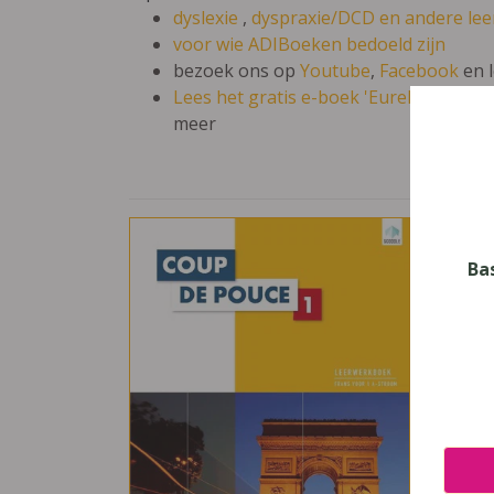
dyslexie
,
dyspraxie/DCD
en andere lee
voor wie ADIBoeken bedoeld zijn
bezoek ons op
Youtube
,
Facebook
en 
Lees het gratis e-boek 'Eureka: leren en
meer
Cou
Ba
Vak
Frans
Nive
Secun
Leerj
1
Uitge