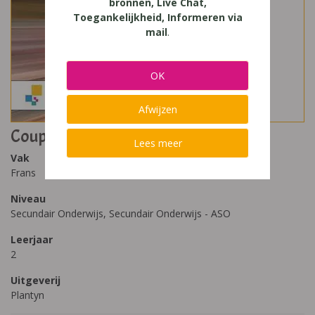
bronnen, Live Chat,
Toegankelijkheid, Informeren via
mail
.
OK
Afwijzen
Coup de pouce Direct 2
Lees meer
Vak
Frans
Niveau
Secundair Onderwijs, Secundair Onderwijs - ASO
Leerjaar
2
Uitgeverij
Plantyn