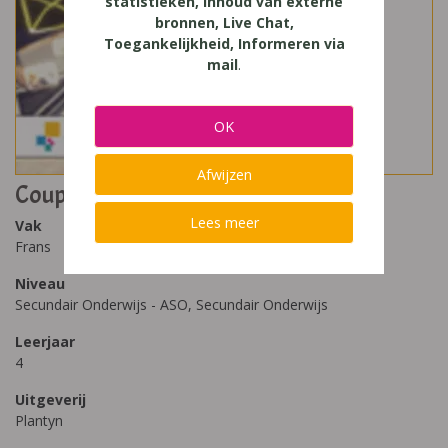
statistieken, Inhoud van externe
bronnen, Live Chat,
Toegankelijkheid, Informeren via
mail
.
OK
Afwijzen
Coup de Pouce 4 T
Lees meer
Vak
Frans
Niveau
Secundair Onderwijs - ASO, Secundair Onderwijs
Leerjaar
4
Uitgeverij
Plantyn