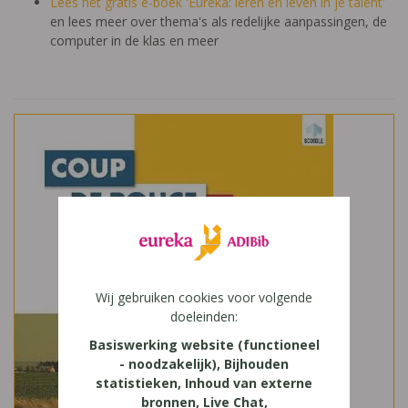
Lees het gratis e-boek 'Eureka: leren en leven in je talent'
en lees meer over thema's als redelijke aanpassingen, de
computer in de klas en meer
Wij gebruiken cookies voor volgende
doeleinden:
Basiswerking website (functioneel
- noodzakelijk), Bijhouden
statistieken, Inhoud van externe
bronnen, Live Chat,