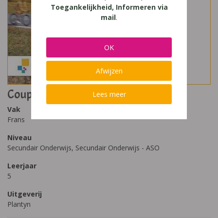
Toegankelijkheid, Informeren via
mail
.
OK
Afwijzen
Coup de Pouce 5
Lees meer
Vak
Frans
Niveau
Secundair Onderwijs, Secundair Onderwijs - ASO
Leerjaar
5
Uitgeverij
Plantyn