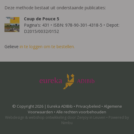
Deze methode bestaat uit onderstaande publicaties:
Coup de Pouce 5
Pagina's: 431 • ISBN: 978-90-301-4318-5 • Depot:
D2015/0032/0152
Gelieve
in te loggen om te bestellen.
© Copyright 2026 | Eureka ADIBib •
Privacybeleid
•
Algemene
Voorwaarden
• Alle rechten voorbehouden
Webdesign
&
webshop ontwikkeling
door
Zenjoy in Leuven
•
Powered by
Nimbu