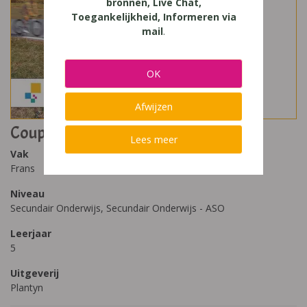
bronnen, Live Chat,
Toegankelijkheid, Informeren via
mail
.
OK
Afwijzen
Coup de Pouce 5 (2016)
Lees meer
Vak
Frans
Niveau
Secundair Onderwijs, Secundair Onderwijs - ASO
Leerjaar
5
Uitgeverij
Plantyn