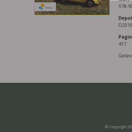
978-9
Depo
D2016
Pagin
417
Gelie
© Copyright 20