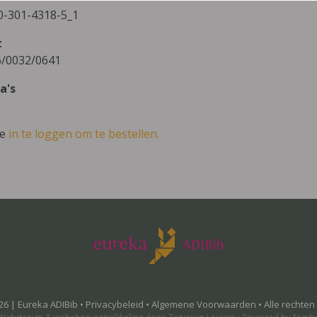
0-301-4318-5_1
t
/0032/0641
a's
ve
in te loggen om te bestellen.
26 | Eureka ADIBib •
Privacybeleid
•
Algemene Voorwaarden
• Alle rechte