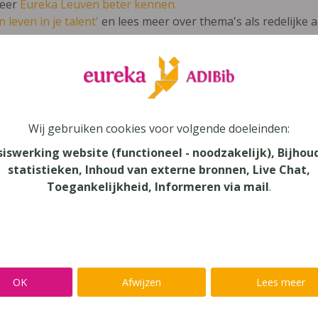
leer
Eureka Leuven beter kennen.
 leven in je talent'
en lees meer over thema's als redelijke 
p de Pouce 5 Leerwerkboek Frans voor 5 
Wij gebruiken cookies voor volgende doeleinden:
siswerking website (functioneel - noodzakelijk), Bijhou
statistieken, Inhoud van externe bronnen, Live Chat,
au
Toegankelijkheid, Informeren via mail
.
dair Onderwijs, Secundair Onderwijs - ASO
aar
verij
OK
Afwijzen
Lees meer
yn