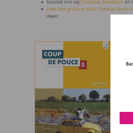
bezoek ons op
Youtube
,
Facebook
en 
Lees het gratis e-boek 'Eureka: leren en
meer
Cou
Vak
Frans
Ba
Nive
Secun
Leerj
5
Uitge
Plant
ISBN