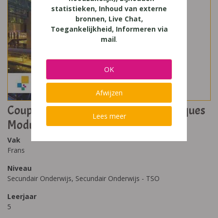
statistieken, Inhoud van externe
bronnen, Live Chat,
Toegankelijkheid, Informeren via
mail
.
OK
Afwijzen
Coup de Pouce 5T - sciences et techniques
Lees meer
Module
Vak
Frans
Niveau
Secundair Onderwijs, Secundair Onderwijs - TSO
Leerjaar
5