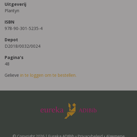
Uitgeverij
Plantyn
ISBN
978-90-301-5235-4
Depot
D2018/0032/0024
Pagina's
48
Gelieve
in te loggen om te bestellen.
© Copyright 2026 | Eureka ADIBib •
Privacybeleid
•
Algemene