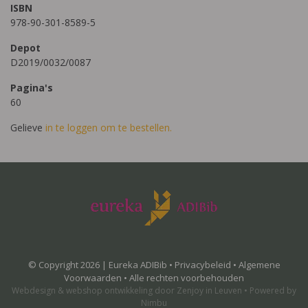
ISBN
978-90-301-8589-5
Depot
D2019/0032/0087
Pagina's
60
Gelieve
in te loggen om te bestellen.
© Copyright 2026 | Eureka ADIBib •
Privacybeleid
•
Algemene
Voorwaarden
• Alle rechten voorbehouden
Webdesign
&
webshop ontwikkeling
door
Zenjoy in Leuven
•
Powered by
Nimbu