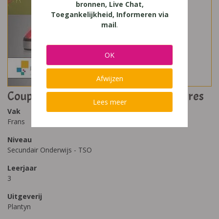
bronnen, Live Chat,
Toegankelijkheid, Informeren via
mail
.
OK
Afwijzen
Coupe de Pouce 3T - Economie et affaires
Lees meer
Vak
Frans
Niveau
Secundair Onderwijs - TSO
Leerjaar
3
Uitgeverij
Plantyn