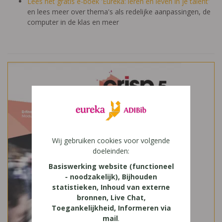
Lees het gratis e-boek 'Eureka: leren en leven in je talent'
en lees meer over thema's als redelijke aanpassingen, de
computer in de klas en meer
Wij gebruiken cookies voor volgende
doeleinden:
Basiswerking website (functioneel
- noodzakelijk), Bijhouden
statistieken, Inhoud van externe
bronnen, Live Chat,
Toegankelijkheid, Informeren via
mail
.