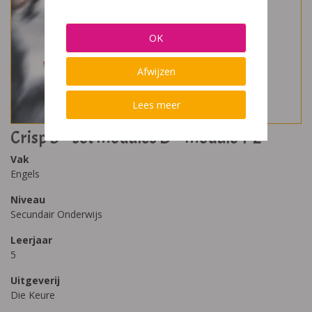
OK
Afwijzen
Lees meer
Crisp 5 – set modules D – module 1-2
Vak
Engels
Niveau
Secundair Onderwijs
Leerjaar
5
Uitgeverij
Die Keure