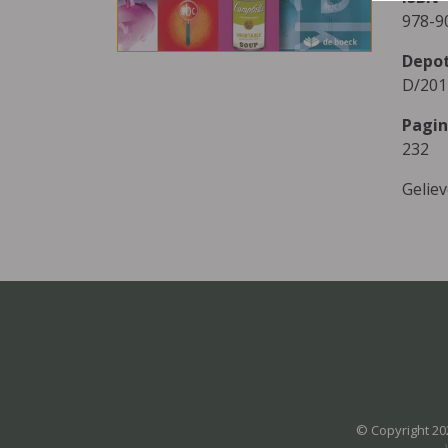
978-9
Depo
D/201
Pagin
232
Gelie
© Copyright 20