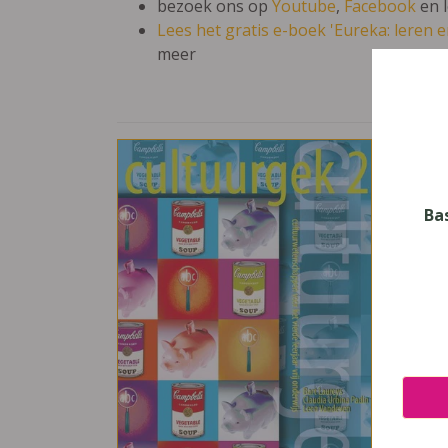
bezoek ons op
Youtube
,
Facebook
en 
Lees het gratis e-boek 'Eureka: leren en
meer
Cul
Vak
Cultu
Ba
Nive
Secun
Leerj
4
Uitge
De Bo
ISBN