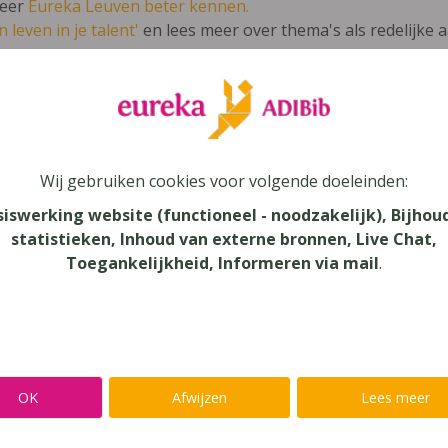
leer
Eureka Leuven beter kennen.
 leven in je talent'
en lees meer over thema's als redelijke 
tuurgek 2 VO
Wij gebruiken cookies voor volgende doeleinden:
urwetenschappen
siswerking website (functioneel - noodzakelijk), Bijhou
statistieken, Inhoud van externe bronnen, Live Chat,
au
Toegankelijkheid, Informeren via mail
.
dair Onderwijs, Secundair Onderwijs - ASO
aar
verij
OK
Afwijzen
Lees meer
eck