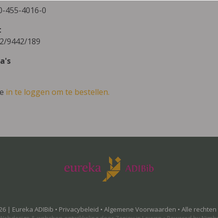
0-455-4016-0
t
2/9442/189
a's
ve
in te loggen om te bestellen.
26 | Eureka ADIBib •
Privacybeleid
•
Algemene Voorwaarden
• Alle rechte