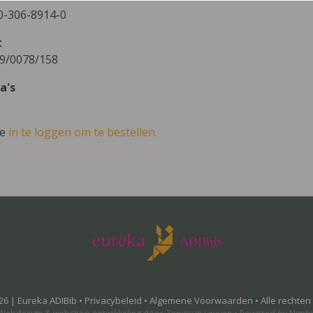
0-306-8914-0
t
9/0078/158
a's
ve
in te loggen om te bestellen.
26 | Eureka ADIBib •
Privacybeleid
•
Algemene Voorwaarden
• Alle rechte