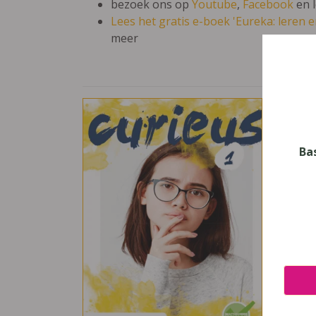
bezoek ons op
Youtube
,
Facebook
en 
Lees het gratis e-boek 'Eureka: leren en
meer
Curi
Vak
Godsd
Ba
Nive
Secun
Leerj
1
Uitge
van in
ISBN