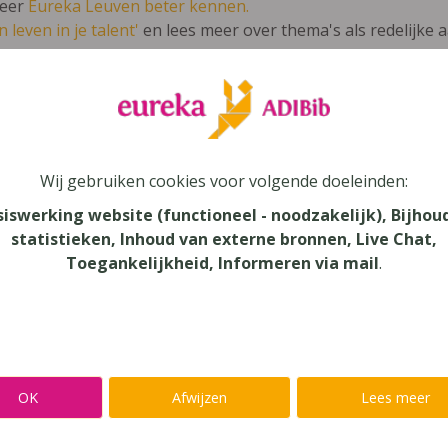
leer
Eureka Leuven beter kennen.
 leven in je talent'
en lees meer over thema's als redelijke 
eus 1 - Leerwerkboek (editie 2019)
Wij gebruiken cookies voor volgende doeleinden:
ienst
siswerking website (functioneel - noodzakelijk), Bijhou
statistieken, Inhoud van externe bronnen, Live Chat,
au
Toegankelijkheid, Informeren via mail
.
dair Onderwijs
aar
verij
OK
Afwijzen
Lees meer