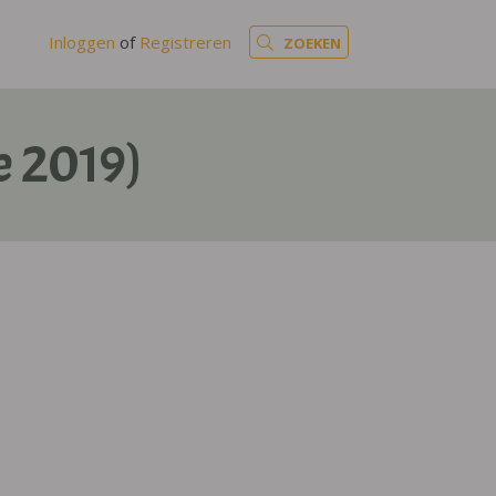
Inloggen
of
Registreren
ZOEKEN
e 2019)