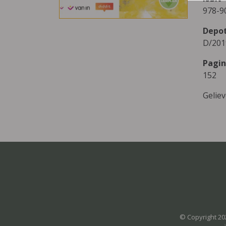
978-9
Depo
D/201
Pagin
152
Gelie
© Copyright 20