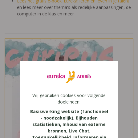
Lees het gratis e-boek 'Eureka: leren en leven in je talent'
en lees meer over thema's als redelijke aanpassingen, de
computer in de klas en meer
Wij gebruiken cookies voor volgende
doeleinden:
Basiswerking website (functioneel
- noodzakelijk), Bijhouden
statistieken, Inhoud van externe
bronnen, Live Chat,
Toegankelijkheid, Informeren via