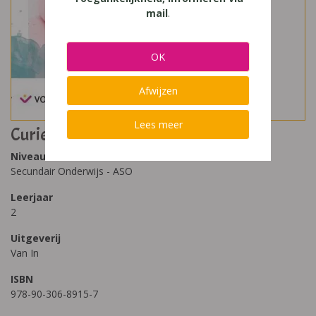
mail
.
OK
Afwijzen
Lees meer
Curieus 2 Leerwerkboek (2020)
Niveau
Secundair Onderwijs - ASO
Leerjaar
2
Uitgeverij
Van In
ISBN
978-90-306-8915-7