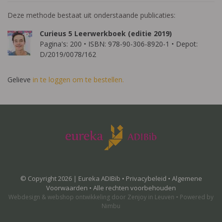
Deze methode bestaat uit onderstaande publicaties:
Curieus 5 Leerwerkboek (editie 2019)
Pagina's: 200 • ISBN: 978-90-306-8920-1 • Depot:
D/2019/0078/162
Gelieve
in te loggen om te bestellen.
© Copyright 2026 | Eureka ADIBib •
Privacybeleid
•
Algemene
Voorwaarden
• Alle rechten voorbehouden
Webdesign
&
webshop ontwikkeling
door
Zenjoy in Leuven
•
Powered by
Nimbu