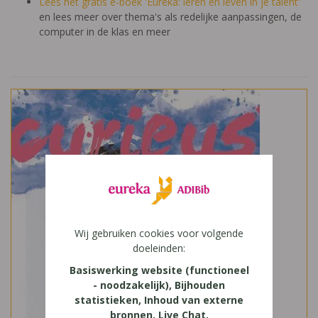
Lees het gratis e-boek 'Eureka: leren en leven in je talent'
en lees meer over thema's als redelijke aanpassingen, de
computer in de klas en meer
Wij gebruiken cookies voor volgende
doeleinden:
Basiswerking website (functioneel
- noodzakelijk), Bijhouden
statistieken, Inhoud van externe
bronnen, Live Chat,