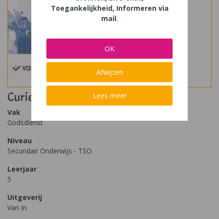
Toegankelijkheid, Informeren via
mail
.
OK
Afwijzen
Curieus (editie 2019) 5
Lees meer
Vak
Godsdienst
Niveau
Secundair Onderwijs - TSO
Leerjaar
5
Uitgeverij
Van In