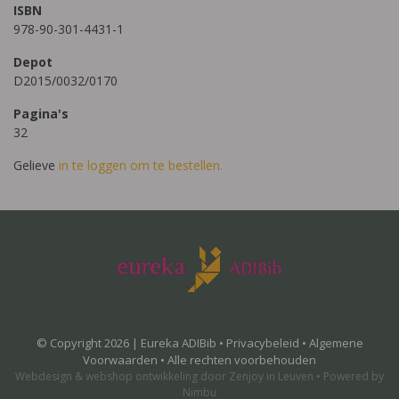
ISBN
978-90-301-4431-1
Depot
D2015/0032/0170
Pagina's
32
Gelieve
in te loggen om te bestellen.
© Copyright 2026 | Eureka ADIBib •
Privacybeleid
•
Algemene
Voorwaarden
• Alle rechten voorbehouden
Webdesign
&
webshop ontwikkeling
door
Zenjoy in Leuven
•
Powered by
Nimbu