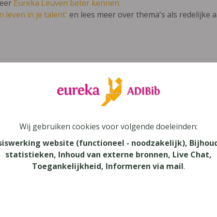
leer
Eureka Leuven beter kennen.
 leven in je talent'
en lees meer over thema's als redelijke 
ieuzeneuzen 5
au
Wij gebruiken cookies voor volgende doeleinden:
onderwijs
siswerking website (functioneel - noodzakelijk), Bijhou
aar
statistieken, Inhoud van externe bronnen, Live Chat,
Toegankelijkheid, Informeren via mail
.
verij
yn