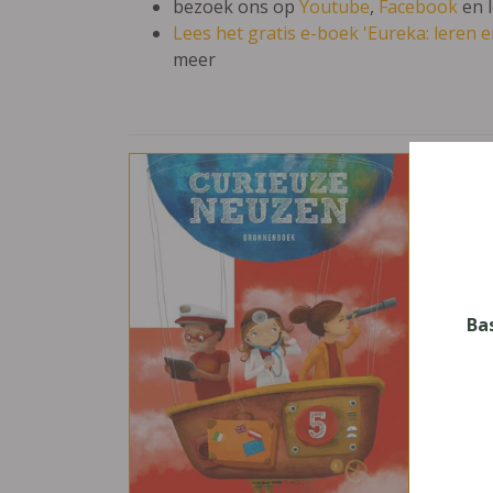
bezoek ons op
Youtube
,
Facebook
en 
Lees het gratis e-boek 'Eureka: leren en
meer
Cur
Vak
W.O.
Nive
Basis
Ba
Leerj
5
Uitge
Plant