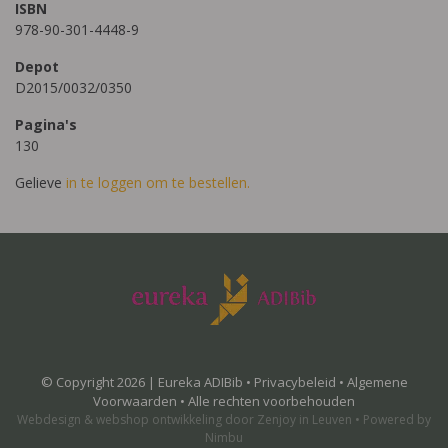
ISBN
978-90-301-4448-9
Depot
D2015/0032/0350
Pagina's
130
Gelieve
in te loggen om te bestellen.
© Copyright 2026 | Eureka ADIBib •
Privacybeleid
•
Algemene
Voorwaarden
• Alle rechten voorbehouden
Webdesign
&
webshop ontwikkeling
door
Zenjoy in Leuven
•
Powered by
Nimbu