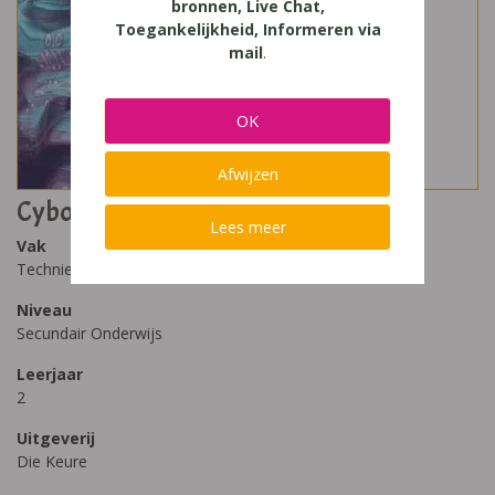
bronnen, Live Chat,
Toegankelijkheid, Informeren via
mail
.
OK
Afwijzen
Cyborg 2 leerwerkboek
Lees meer
Vak
Techniek
Niveau
Secundair Onderwijs
Leerjaar
2
Uitgeverij
Die Keure