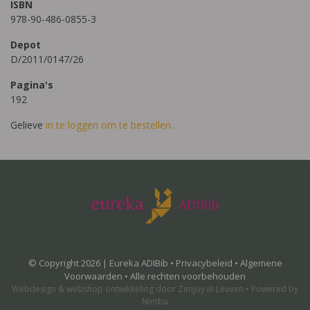
ISBN
978-90-486-0855-3
Depot
D/2011/0147/26
Pagina's
192
Gelieve
in te loggen om te bestellen.
© Copyright 2026 | Eureka ADIBib •
Privacybeleid
•
Algemene
Voorwaarden
• Alle rechten voorbehouden
Webdesign
&
webshop ontwikkeling
door
Zenjoy in Leuven
•
Powered by
Nimbu