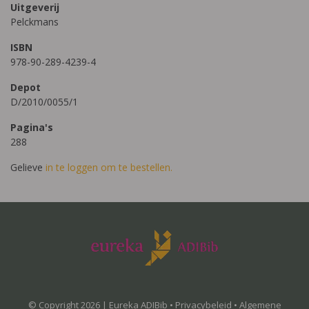
Uitgeverij
Pelckmans
ISBN
978-90-289-4239-4
Depot
D/2010/0055/1
Pagina's
288
Gelieve
in te loggen om te bestellen.
© Copyright 2026 | Eureka ADIBib •
Privacybeleid
•
Algemene