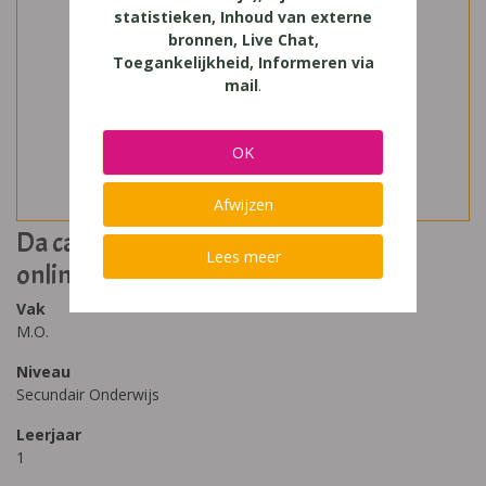
statistieken, Inhoud van externe
bronnen, Live Chat,
Toegankelijkheid, Informeren via
mail
.
OK
Afwijzen
Da capo Leerwerkboek (incl.
Lees meer
onlinemateriaal)
Vak
M.O.
Niveau
Secundair Onderwijs
Leerjaar
1