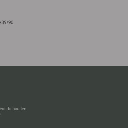
2/39/90
n voorbehouden
u