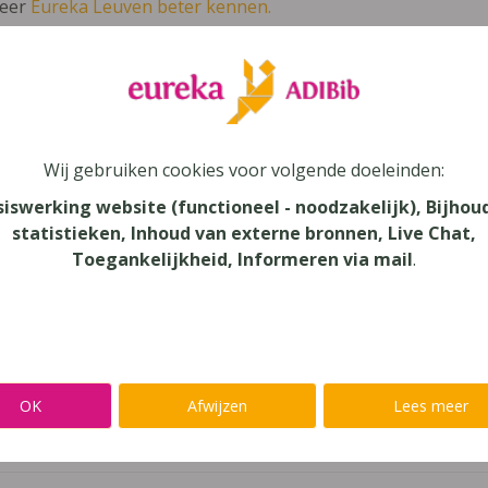
leer
Eureka Leuven beter kennen.
 leven in je talent'
en lees meer over thema's als redelijke 
Ardennen kennen en verkennen
Wij gebruiken cookies voor volgende doeleinden:
siswerking website (functioneel - noodzakelijk), Bijhou
statistieken, Inhoud van externe bronnen, Live Chat,
Toegankelijkheid, Informeren via mail
.
au
onderwijs
aar
OK
Afwijzen
Lees meer
verij
ra Averbode