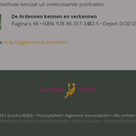
methode bestaat uit onderstaande publicaties:
De Ardennen kennen en verkennen
Pagina's: 66 • ISBN: 978-90-317-3482-5 • Depot: D/201
ve
in te loggen om te bestellen.
26 | Eureka ADIBib •
Privacybeleid
•
Algemene Voorwaarden
• Alle rechte
Webdesign
&
webshop ontwikkeling
door
Zenjoy in Leuven
•
Powered by Nimb