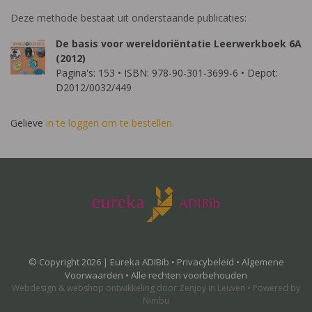
Deze methode bestaat uit onderstaande publicaties:
De basis voor wereldoriëntatie Leerwerkboek 6A
(2012)
Pagina's: 153 • ISBN: 978-90-301-3699-6 • Depot:
D2012/0032/449
Gelieve
in te loggen om te bestellen.
© Copyright 2026 | Eureka ADIBib •
Privacybeleid
•
Algemene
Voorwaarden
• Alle rechten voorbehouden
Webdesign
&
webshop ontwikkeling
door
Zenjoy in Leuven
•
Powered by
Nimbu