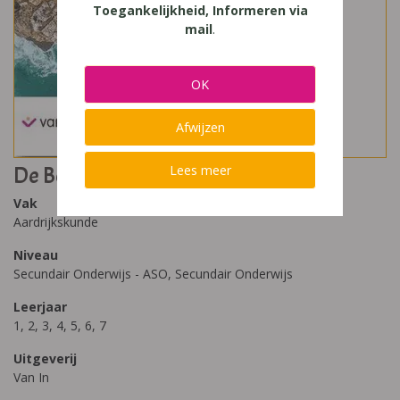
Toegankelijkheid, Informeren via
mail
.
OK
Afwijzen
De Boeck Atlas 2021
Lees meer
Vak
Aardrijkskunde
Niveau
Secundair Onderwijs - ASO, Secundair Onderwijs
Leerjaar
1, 2, 3, 4, 5, 6, 7
Uitgeverij
Van In