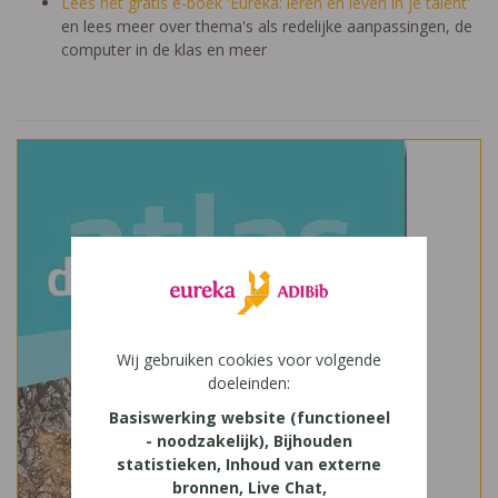
Lees het gratis e-boek 'Eureka: leren en leven in je talent'
en lees meer over thema's als redelijke aanpassingen, de
computer in de klas en meer
Wij gebruiken cookies voor volgende
doeleinden:
Basiswerking website (functioneel
- noodzakelijk), Bijhouden
statistieken, Inhoud van externe
bronnen, Live Chat,