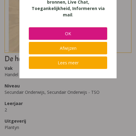
bronnen, Live Chat,
Toegankelijkheid, Informeren via
mail
.
OK
Afwijzen
De h@ndel en wij 2 leerboek
Lees meer
Vak
Handel
Niveau
Secundair Onderwijs, Secundair Onderwijs - TSO
Leerjaar
2
Uitgeverij
Plantyn