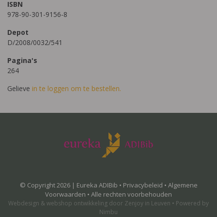
ISBN
978-90-301-9156-8
Depot
D/2008/0032/541
Pagina's
264
Gelieve
in te loggen om te bestellen.
© Copyright 2026 | Eureka ADIBib •
Privacybeleid
•
Algemene
Voorwaarden
• Alle rechten voorbehouden
Webdesign
&
webshop ontwikkeling
door
Zenjoy in Leuven
•
Powered by
Nimbu