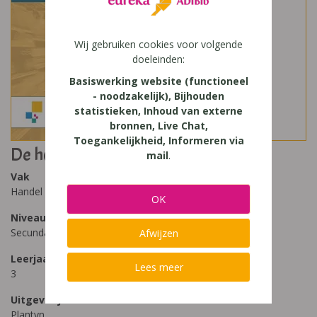
Wij gebruiken cookies voor volgende
doeleinden:
Basiswerking website (functioneel
- noodzakelijk), Bijhouden
statistieken, Inhoud van externe
bronnen, Live Chat,
Toegankelijkheid, Informeren via
De h@ndel en wij 3
mail
.
Vak
Handel
OK
Niveau
Secundair Onderwijs
Afwijzen
Leerjaar
Lees meer
3
Uitgeverij
Plantyn