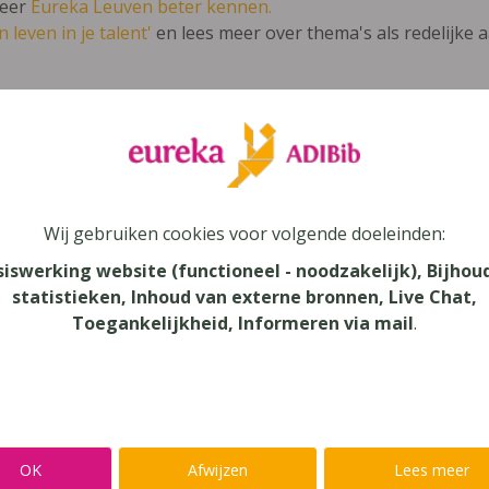
leer
Eureka Leuven beter kennen.
 leven in je talent'
en lees meer over thema's als redelijke 
@ndel en wij 5 (2011)
l
Wij gebruiken cookies voor volgende doeleinden:
siswerking website (functioneel - noodzakelijk), Bijhou
au
statistieken, Inhoud van externe bronnen, Live Chat,
dair Onderwijs - TSO
Toegankelijkheid, Informeren via mail
.
aar
verij
yn
OK
Afwijzen
Lees meer