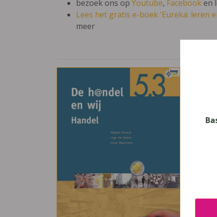
bezoek ons op
Youtube
,
Facebook
en 
Lees het gratis e-boek 'Eureka: leren en
meer
De h
Vak
Hande
Ba
Nive
Secun
Leerj
5
Uitge
Plant