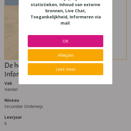
statistieken, Inhoud van externe
bronnen, Live Chat,
Toegankelijkheid, Informeren via
mail
.
OK
Afwijzen
De h@ndel en wij 6.1 Boekhouden -
Lees meer
Informatica
Vak
Handel
Niveau
Secundair Onderwijs
Leerjaar
6