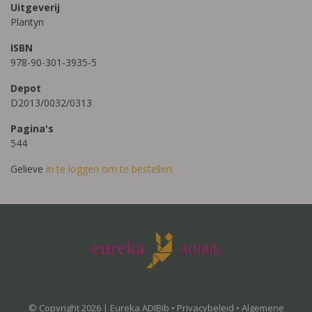
Uitgeverij
Plantyn
ISBN
978-90-301-3935-5
Depot
D2013/0032/0313
Pagina's
544
Gelieve
in te loggen om te bestellen.
© Copyright 2026 | Eureka ADIBib •
Privacybeleid
•
Algemene