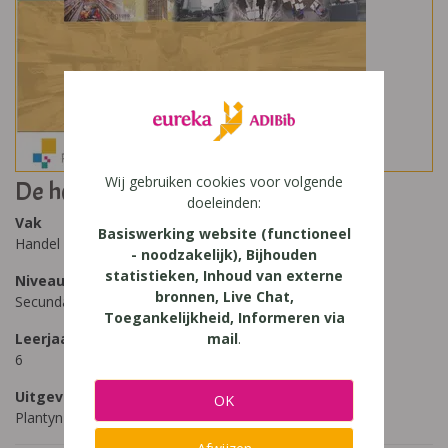
Wij gebruiken cookies voor volgende
De h@ndel en wij 6
doeleinden:
Vak
Basiswerking website (functioneel
Handel
- noodzakelijk), Bijhouden
statistieken, Inhoud van externe
Niveau
bronnen, Live Chat,
Secundair Onderwijs, Secundair Onderwijs - TSO
Toegankelijkheid, Informeren via
Leerjaar
mail
.
6
Uitgeverij
OK
Plantyn